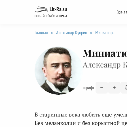
Перейти
Lit-Ra.su
Все а
к
онлайн библиотека
содержанию
Главная
»
Александр Куприн
»
Миниатюра
Миниат
Александр 
шрифт:
В старинные века любить еще умел
Без меланхолии и без корыстной це