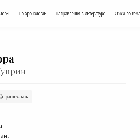
вторы
По хронологии
Направления в литературе
Стихи по тем
юра
Куприн
распечатать
и
ли,