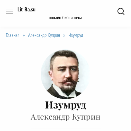
Перейти
Lit-Ra.su
к
онлайн библиотека
содержанию
Главная
»
Александр Куприн
»
Изумруд
Изумруд
Александр Куприн