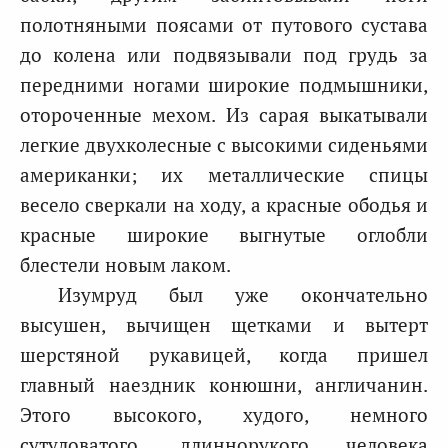
полотняными поясами от путового сустава
до колена или подвязывали под грудь за
передними ногами широкие подмышники,
отороченные мехом. Из сарая выкатывали
легкие двухколесные с высокими сиденьями
американки; их металлические спицы
весело сверкали на ходу, а красные ободья и
красные широкие выгнутые оглобли
блестели новым лаком.
Изумруд был уже окончательно
высушен, вычищен щетками и вытерт
шерстяной рукавицей, когда пришел
главный наездник конюшни, англичанин.
Этого высокого, худого, немного
сутуловатого, длиннорукого человека