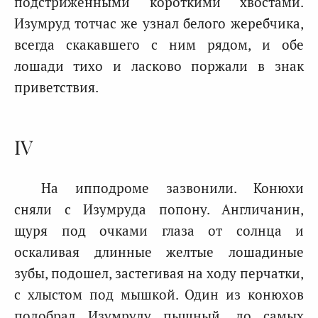
подстриженными короткими хвостами.
Изумруд тотчас же узнал белого жеребчика,
всегда скакавшего с ним рядом, и обе
лошади тихо и ласково поржали в знак
приветствия.
IV
На ипподроме зазвонили. Конюхи
сняли с Изумруда попону. Англичанин,
щуря под очками глаза от солнца и
оскаливая длинные желтые лошадиные
зубы, подошел, застегивая на ходу перчатки,
с хлыстом под мышкой. Один из конюхов
подобрал Изумруду пышный, до самых