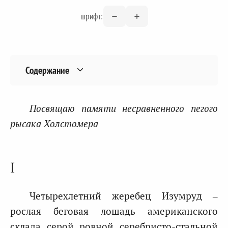
шрифт:
Содержание
Посвящаю памяти несравненного пегого
рысака Холстомера
I
Четырехлетний жеребец Изумруд –
рослая беговая лошадь американского
склада, серой, ровной, серебристо-стальной