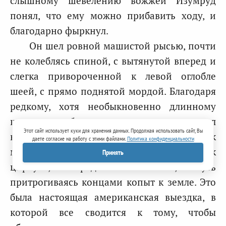
слышному шевелению вожжей Изумруд
понял, что ему можно прибавить ходу, и
благодарно фыркнул.
Он шел ровной машистой рысью, почти
не колеблясь спиной, с вытянутой вперед и
слегка привороченной к левой оглобле
шеей, с прямо поднятой мордой. Благодаря
редкому, хотя необыкновенно длинному
шагу его бег издали не производил
Этот сайт использует куки для хранения данных. Продолжая использовать сайт, Вы
впечатления быстроты; казалось, что рысак
даете согласие на работу с этими файлами.
Политика конфиденциальности
меряет, не торопясь, дорогу прямыми, как
Принять
циркуль, передними ногами, чуть
притрогиваясь концами копыт к земле. Это
была настоящая американская выездка, в
которой все сводится к тому, чтобы