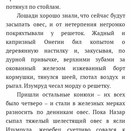
потянул по стойлам.
Лошади хорошо знали, что сейчас будут
засыпать овес, и от нетерпения негромко
покряхтывали у решеток. Жадный и
капризный Онегин бил копытом о
деревянную настилку и, закусывая, по
дурной привычке, верхними зубами за
окованный железом изжеванный борт
кормушки, тянулся шеей, глотал воздух и
рыгал. Изумруд чесал морду о решетку.
Пришли остальные конюхи – их всех
было четверо – и стали в железных мерках
разносить по денникам овес. Пока Назар
сыпал тяжелый шелестящий овес в ясли
Изумруда, жеребец суетливо совался к