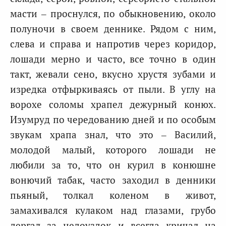
масти – проснулся, по обыкновению, около
полуночи в своем деннике. Рядом с ним,
слева и справа и напротив через коридор,
лошади мерно и часто, все точно в один
такт, жевали сено, вкусно хрустя зубами и
изредка отфыркиваясь от пыли. В углу на
ворохе соломы храпел дежурный конюх.
Изумруд по чередованию дней и по особым
звукам храпа знал, что это – Василий,
молодой малый, которого лошади не
любили за то, что он курил в конюшне
вонючий табак, часто заходил в денники
пьяный, толкал коленом в живот,
замахивался кулаком над глазами, грубо
дергал за недоуздок и всегда кричал на