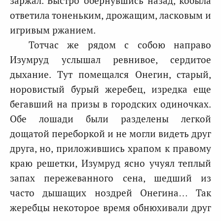
заржал. Быстро обернувшись назад, кобыла
ответила тоненьким, дрожащим, ласковым и
игривым ржанием.
Тотчас же рядом с собою направо
Изумруд услышал ревнивое, сердитое
дыхание. Тут помещался Онегин, старый,
норовистый бурый жеребец, изредка еще
бегавший на призы в городских одиночках.
Обе лошади были разделены легкой
дощатой переборкой и не могли видеть друг
друга, но, приложившись храпом к правому
краю решетки, Изумруд ясно учуял теплый
запах пережеванного сена, шедший из
часто дышащих ноздрей Онегина… Так
жеребцы некоторое время обнюхивали друг