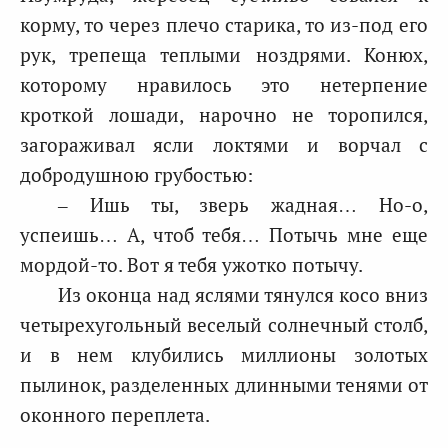
корму, то через плечо старика, то из-под его
рук, трепеща теплыми ноздрями. Конюх,
которому нравилось это нетерпение
кроткой лошади, нарочно не торопился,
загораживал ясли локтями и ворчал с
добродушною грубостью:
– Ишь ты, зверь жадная… Но-о,
успеишь… А, чтоб тебя… Потычь мне еще
мордой-то. Вот я тебя ужотко потычу.
Из оконца над яслями тянулся косо вниз
четырехугольный веселый солнечный столб,
и в нем клубились миллионы золотых
пылинок, разделенных длинными тенями от
оконного переплета.