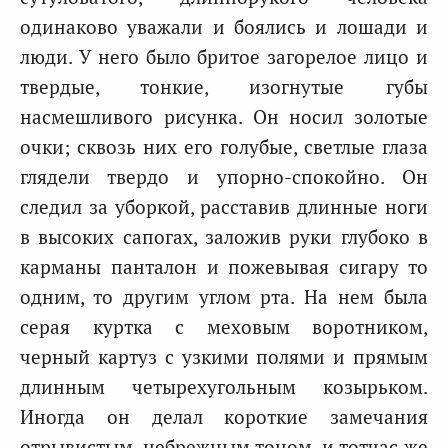
одинаково уважали и боялись и лошади и
люди. У него было бритое загорелое лицо и
твердые, тонкие, изогнутые губы
насмешливого рисунка. Он носил золотые
очки; сквозь них его голубые, светлые глаза
глядели твердо и упорно-спокойно. Он
следил за уборкой, расставив длинные ноги
в высоких сапогах, заложив руки глубоко в
карманы панталон и пожевывая сигару то
одним, то другим углом рта. На нем была
серая куртка с меховым воротником,
черный картуз с узкими полями и прямым
длинным четырехугольным козырьком.
Иногда он делал короткие замечания
отрывистым, небрежным тоном, и тотчас же