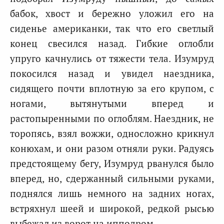
бабок, хвост и бережно уложил его на
сиденье американки, так что его светлый
конец свесился назад. Гибкие оглобли
упруго качнулись от тяжести тела. Изумруд
покосился назад и увидел наездника,
сидящего почти вплотную за его крупом, с
ногами, вытянутыми вперед и
растопыренными по оглоблям. Наездник, не
торопясь, взял вожжи, односложно крикнул
конюхам, и они разом отняли руки. Радуясь
предстоящему бегу, Изумруд рванулся было
вперед, но, сдержанный сильными руками,
поднялся лишь немного на задних ногах,
встряхнул шеей и широкой, редкой рысью
выбежал из ворот на ипподром.