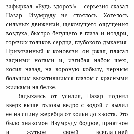
зафыркал. «Будь здоров!» – серьезно сказал
Назар. Изумруду не стоялось. Хотелось
сильных движений, щекочущего ощущения
воздуха, быстро бегущего в глаза и ноздри,
горячих толчков сердца, глубокого дыхания.
Привязанный к коновязи, он ржал, плясал
задними ногами и, изгибая набок шею,
косил назад, на вороную кобылу, черным
большим выкатившимся глазом с красными
жилками на белке.
Задыхаясь от усилия, Назар поднял
вверх выше головы ведро с водой и вылил
ее на спину жеребца от холки до хвоста. Это
было знакомое Изумруду бодрое, приятное
и жуткое своей всегдашней