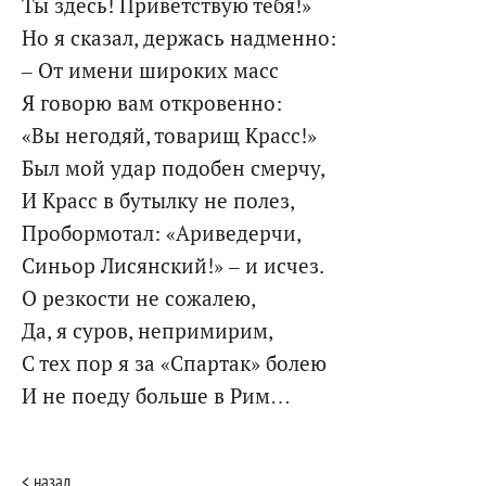
Ты здесь! Приветствую тебя!»
Но я сказал, держась надменно:
– От имени широких масс
Я говорю вам откровенно:
«Вы негодяй, товарищ Красс!»
Был мой удар подобен смерчу,
И Красс в бутылку не полез,
Пробормотал: «Ариведерчи,
Синьор Лисянский!» – и исчез.
О резкости не сожалею,
Да, я суров, непримирим,
С тех пор я за «Спартак» болею
И не поеду больше в Рим…
< назад