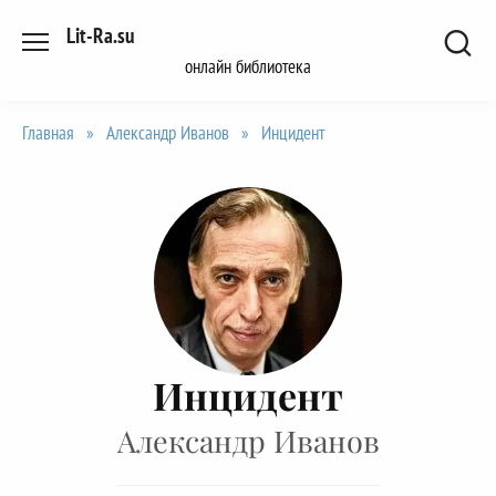
Перейти
Lit-Ra.su
к
онлайн библиотека
содержанию
Главная
»
Александр Иванов
»
Инцидент
Инцидент
Александр Иванов