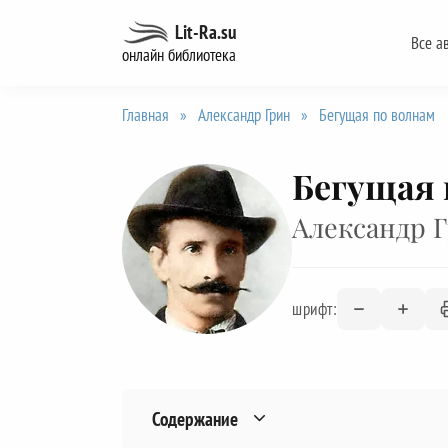
Перейти
Lit-Ra.su
Все а
к
онлайн библиотека
содержанию
Главная
»
Александр Грин
»
Бегущая по волнам
Бегущая 
Александр 
шрифт:
Содержание