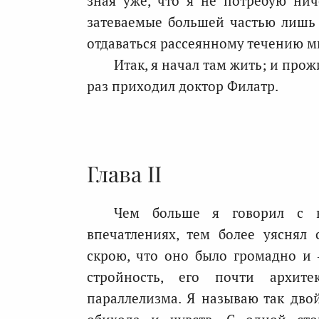
зная уже, что я не потребую нич
затеваемые большей частью лишь д
отдаваться рассеянному течению м
Итак, я начал там жить; и прож
раз приходил доктор Филатр.
Глава II
Чем больше я говорил с н
впечатлениях, тем более уяснял
скрою, что оно было громадно и 
стройность, его почти архите
параллелизма. Я называю так дво