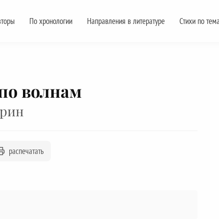
вторы
По хронологии
Направления в литературе
Стихи по тем
по волнам
Грин
распечатать