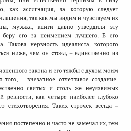
роны, они естественно терпимы в силу
о, как ассигнация, за которую следует
оглашения, так как мы видим и чувствуем их
ны, музыка, книги давно утвердили эту
я беру его за неимением лучшего. В его
. Такова нервность идеалиста, которого
ться ниже, чем он стоял, – единственно из
зненного закона и его тяжбы с духом моим
я того, – внезапное отчетливое создание:
тественно свитых и столь же неуязвимых
й ревности, как четыре наиболее глубоко
о стихотворения. Таких строчек всегда –
лания постепенно и часто не замечал их, тем