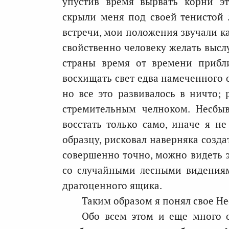
упустив время вырвать корни э
скрыли меня под своей тенистой 
встречи, мои положения звучали к
свойственно человеку желать выслу
страны время от времени приб
восхищать свет едва намеченного о
но все это развивалось в ничто; 
стремительным челноком. Несбыв
восстать только само, иначе я н
образцу, рисковал наверняка созда
совершенно точно, можно видеть э
со случайными лесными видения
драгоценного ящика.
Таким образом я понял свое Не
Обо всем этом и еще много о