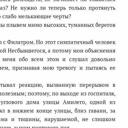
аз? Не нужно ли теперь только протянуть
го слабо мелькающие черты?
мы плывем мимо высоких, туманных берегов
ил с Филатром. Но этот симпатичный человек
ой Несбывшегося, а потому мои объяснения
л меня обо всем этом и слушал довольно
ием, признавая мою тревогу и пытаясь ее
ытывал реакцию, вызванную перерывом в
олезным; поэтому, по выходе из госпиталя,
 углового дома улицы Амилего, одной из
ял в нижнем конце улицы, близ гавани, за
лама и тишины, нарушаемой, не слишком
янию, зыком портового дня.