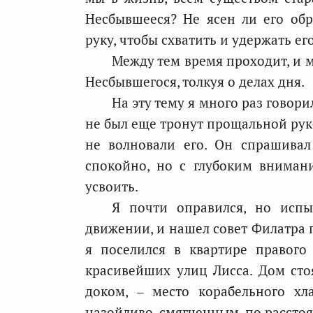
Несбывшееся? Не ясен ли его обр
руку, чтобы схватить и удержать е
Между тем время проходит, и 
Несбывшегося, толкуя о делах дня.
На эту тему я много раз говор
не был еще тронут прощальной рук
не волновали его. Он спрашива
спокойно, но с глубоким вниман
усвоить.
Я почти оправился, но исп
движении, и нашел совет Филатра п
я поселился в квартире правого
красивейших улиц Лисса. Дом сто
доком, – место корабельного х
назойливо, смягченным, по рассто