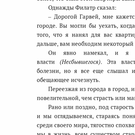
Однажды Филатр сказал:
– Дорогой Гарвей, мне кажет
городе. Вы могли бы уехать, когда
того, что я нанял для вас кварти
дальше, вам необходим некоторый у
Он явно намекал, и я 
власти
(Несбывшегося)
. Эта влас
болезни, но я все еще слышал и
обещающее исчезнуть.
Переезжая из города в город, и
повелительной, чем страсть или ма
Рано или поздно, под старость
и мы оглядываемся, стараясь поня
среди своего мира, тягостно спохв
мы в жизнь, всем существом стара