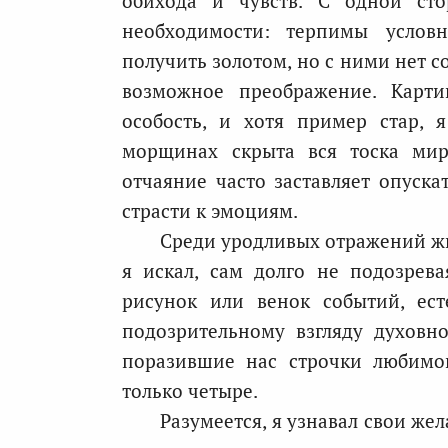
обихода и чувств. С одной сто
необходимости: терпимы условн
получить золотом, но с ними нет с
возможное преображение. Карти
особость, и хотя пример стар, 
морщинах скрыта вся тоска мира
отчаяние часто заставляет опуска
страсти к эмоциям.
Среди уродливых отражений жи
я искал, сам долго не подозрева
рисунок или венок событий, ес
подозрительному взгляду духовно
поразившие нас строчки любимог
только четыре.
Разумеется, я узнавал свои же