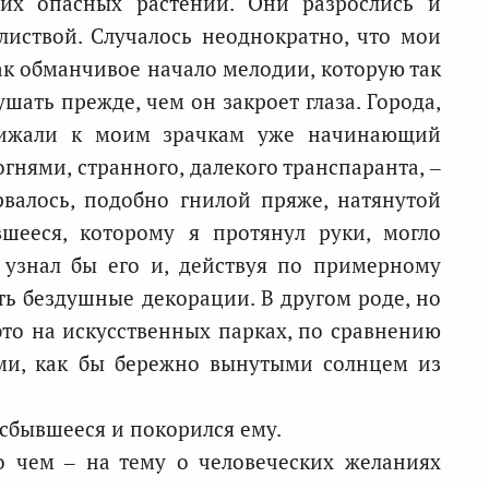
тих опасных растений. Они разрослись и
листвой. Случалось неоднократно, что мои
ак обманчивое начало мелодии, которую так
шать прежде, чем он закроет глаза. Города,
лижали к моим зрачкам уже начинающий
гнями, странного, далекого транспаранта, –
рвалось, подобно гнилой пряже, натянутой
шееся, которому я протянул руки, могло
е узнал бы его и, действуя по примерному
ть бездушные декорации. В другом роде, но
то на искусственных парках, по сравнению
ми, как бы бережно вынутыми солнцем из
сбывшееся и покорился ему.
 чем – на тему о человеческих желаниях