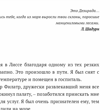
Это Дезирада…
сь тебе, когда из моря выросли твои склоны, поросшие
манцениловыми лесами.
Л. Шадурн
ся в Лиссе благодаря одному из тех резких
запно. Это произошло в пути. Я был снят с
температуре и помещен в госпиталь.
ор Филатр, дружески развлекавший меня все
покинул палату, – позаботился приискать мне
я услуг. Я был очень признателен ему, тем
одили на море.