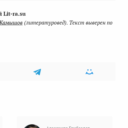
Lit-ra.su
 Камышов
(литературовед). Текст выверен по