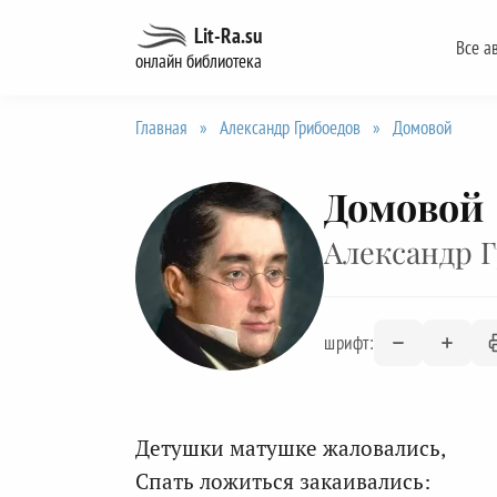
Перейти
Lit-Ra.su
Все а
к
онлайн библиотека
содержанию
Главная
»
Александр Грибоедов
»
Домовой
Домовой
Александр 
шрифт:
Детушки матушке жаловались,
Спать ложиться закаивались: