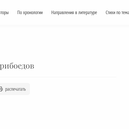
вторы
По хронологии
Направления в литературе
Стихи по тем
Грибоедов
распечатать