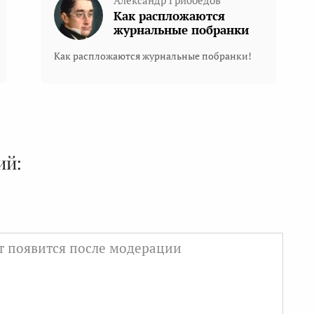
Александр Грибоедов
Как распложаются
журнальные побранки
Как распложаются журнальные побранки!
ий: