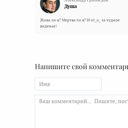
Душа
Жива ли я? Мертва ли я? И чт_о_ за чудное
виденье!
Напишите свой комментар
Имя