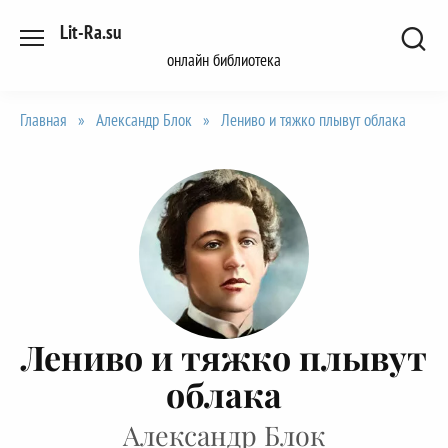
Перейти
Lit-Ra.su
к
онлайн библиотека
содержанию
Главная
»
Александр Блок
»
Лениво и тяжко плывут облака
Лениво и тяжко плывут
облака
Александр Блок