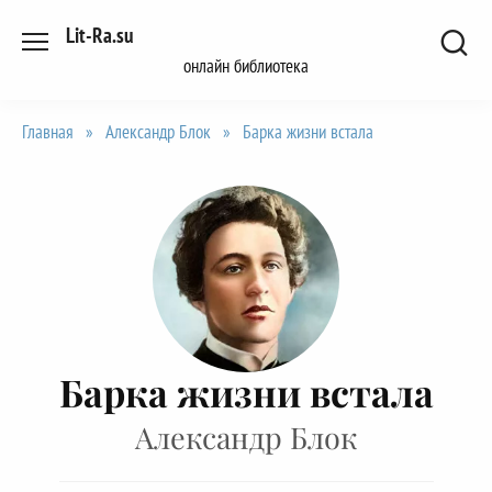
Перейти
Lit-Ra.su
к
онлайн библиотека
содержанию
Главная
»
Александр Блок
»
Барка жизни встала
Барка жизни встала
Александр Блок