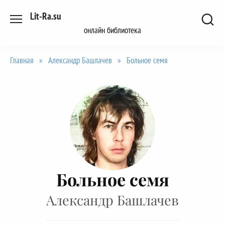
Перейти
Lit-Ra.su
к
онлайн библиотека
содержанию
Главная
»
Александр Башлачев
»
Больное семя
Больное семя
Александр Башлачев