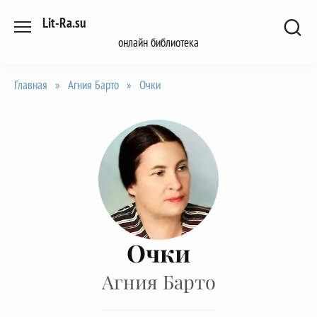
Перейти
Lit-Ra.su
к
онлайн библиотека
содержанию
Главная
»
Агния Барто
»
Очки
Очки
Агния Барто