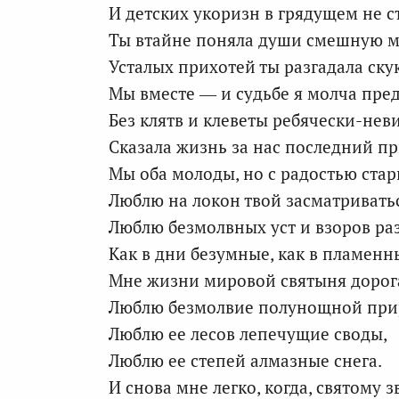
И детских укоризн в грядущем не с
Ты втайне поняла души смешную м
Усталых прихотей ты разгадала ску
Мы вместе — и судьбе я молча пре
Без клятв и клеветы ребячески-не
Сказала жизнь за нас последний пр
Мы оба молоды, но с радостью ста
Люблю на локон твой засматривать
Люблю безмолвных уст и взоров раз
Как в дни безумные, как в пламенн
Мне жизни мировой святыня дорог
Люблю безмолвие полунощной при
Люблю ее лесов лепечущие своды,
Люблю ее степей алмазные снега.
И снова мне легко, когда, святому з