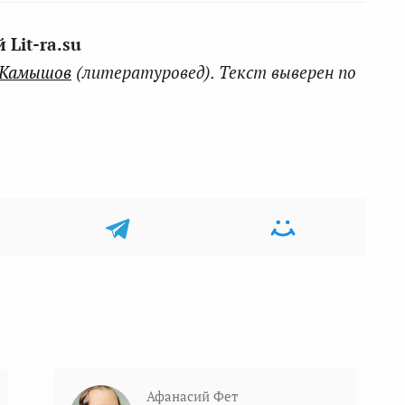
Lit-ra.su
 Камышов
(литературовед). Текст выверен по
Афанасий Фет