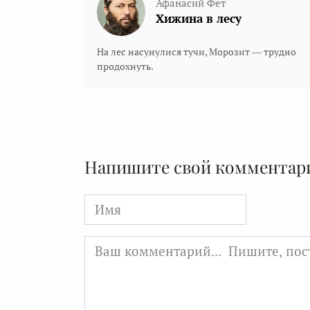
Афанасий Фет
Хижина в лесу
На лес насунулися тучи, Морозит — трудно
продохнуть.
Напишите свой комментар
Имя