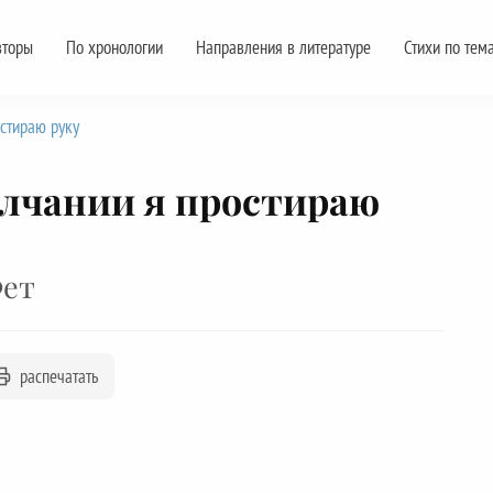
вторы
По хронологии
Направления в литературе
Стихи по тем
остираю руку
олчании я простираю
Фет
распечатать