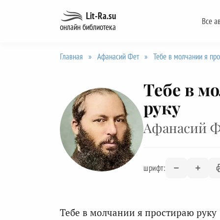
Перейти
Lit-Ra.su
Все а
к
онлайн библиотека
содержанию
Главная
»
Афанасий Фет
»
Тебе в молчании я пр
Тебе в м
руку
Афанасий 
шрифт:
Тебе в молчании я простираю руку