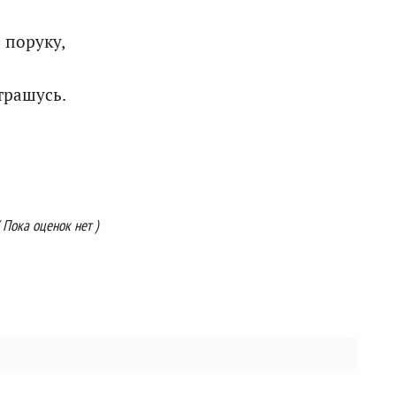
 поруку,
трашусь.
( Пока оценок нет )