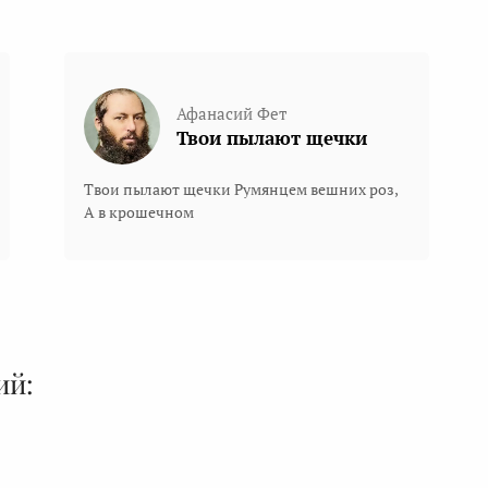
Афанасий Фет
Твои пылают щечки
Твои пылают щечки Румянцем вешних роз,
А в крошечном
ий: