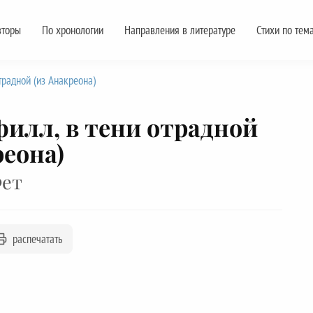
вторы
По хронологии
Направления в литературе
Стихи по тем
отрадной (из Анакреона)
филл, в тени отрадной
реона)
Фет
распечатать