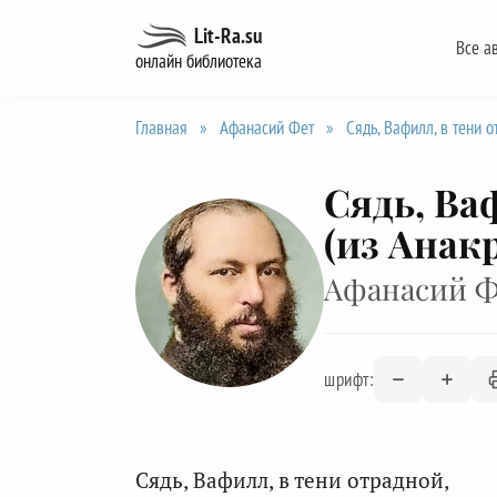
Перейти
Lit-Ra.su
Все а
к
онлайн библиотека
содержанию
Главная
»
Афанасий Фет
»
Сядь, Вафилл, в тени 
Сядь, Ва
(из Анак
Афанасий 
шрифт:
Сядь, Вафилл, в тени отрадной,