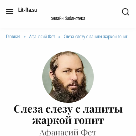
Перейти
Lit-Ra.su
к
онлайн библиотека
содержанию
Главная
»
Афанасий Фет
»
Слеза слезу с ланиты жаркой гонит
Слеза слезу с ланиты
жаркой гонит
Афанасий Фет