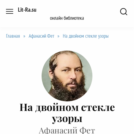
Перейти
Lit-Ra.su
к
онлайн библиотека
содержанию
Главная
»
Афанасий Фет
»
На двойном стекле узоры
На двойном стекле
узоры
Афанасий Фет