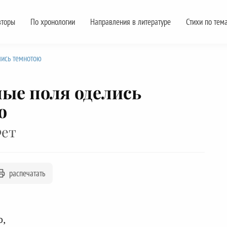
вторы
По хронологии
Направления в литературе
Стихи по тем
лись темнотою
ые поля оделись
ю
Фет
распечатать
ю,