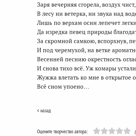
Заря вечерняя сгорела, воздух чист,
В лесу ни ветерка, ни звука над вод
Лишь по верхам осин лепечет легки
Да изредка певец природы благода
За скромной самкою, вспорхнув, п
И под черемухой, на ветке ароматн
Весенней песнию окрестность оглас
И снова тихо всё. Уж комары устали
Жужжа влетать ко мне в открытое о
Всё сном упоено…
< назад
Оцените творчество автора: