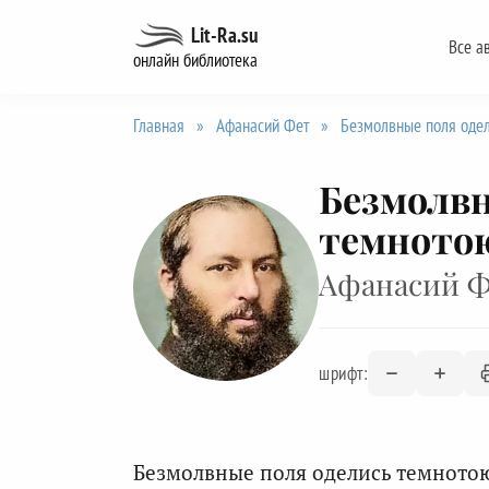
Перейти
Lit-Ra.su
Все а
к
онлайн библиотека
содержанию
Главная
»
Афанасий Фет
»
Безмолвные поля оде
Безмолвн
темното
Афанасий 
шрифт:
Безмолвные поля оделись темното