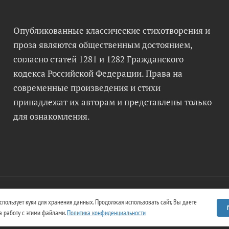
Опубликованные классические стихотворения и
проза являются общественным достоянием,
согласно статей 1281 и 1282 Гражданского
кодекса Российской Федерации. Права на
современные произведения и стихи
принадлежат их авторам и представлены только
для ознакомления.
использует куки для хранения данных. Продолжая использовать сайт, Вы даете
ка. Литературный анализ и полные тексты произведений
а работу с этими файлами.
Политика конфиденциальности