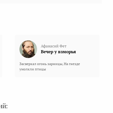
Афанасий Фет
Вечер у взморья
Засверкал огонь зарницы, На гнезде
умолкли птицы
ий: