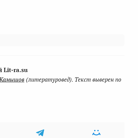
Lit-ra.su
 Камышов
(литературовед). Текст выверен по