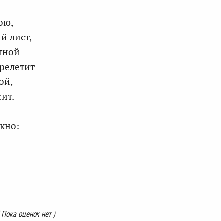
ою,
й лист,
тной
ерелетит
ой,
ит.
кно:
( Пока оценок нет )