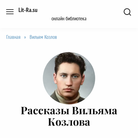
Перейти
Lit-Ra.su
к
онлайн библиотека
содержанию
Главная
»
Вильям Козлов
Рассказы Вильяма
Козлова