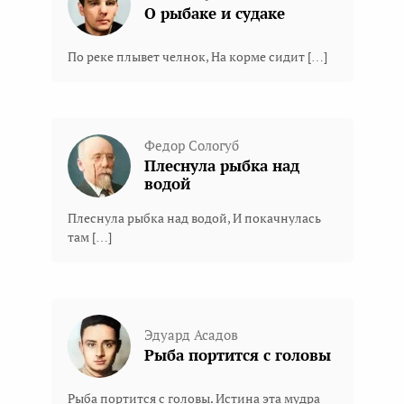
О рыбаке и судаке
По реке плывет челнок, На корме сидит […]
Федор Сологуб
Плеснула рыбка над
водой
Плеснула рыбка над водой, И покачнулась
там […]
Эдуард Асадов
Рыба портится с головы
Рыба портится с головы. Истина эта мудра