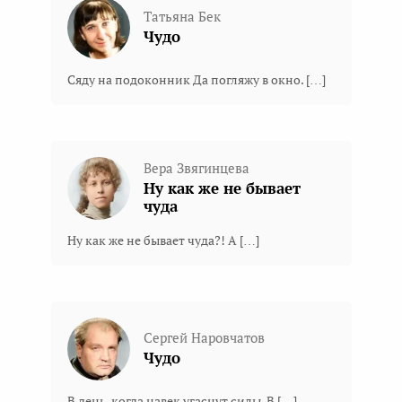
Татьяна Бек
Чудо
Сяду на подоконник Да погляжу в окно. […]
Вера Звягинцева
Ну как же не бывает
чуда
Ну как же не бывает чуда?! А […]
Сергей Наровчатов
Чудо
В день, когда навек угаснут силы, В […]