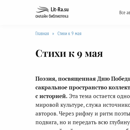
Перейти
Lit-Ra.su
Все а
к
онлайн библиотека
содержанию
Главная
»
Стихи к 9 мая
Стихи к 9 мая
Поэзия, посвященная Дню Победы
сакральное пространство коллект
с историей.
Эта тема остается одн
мировой культуре, служа источник
авторов. Через рифму и ритм поэты
подвига, но и передать всю глубин