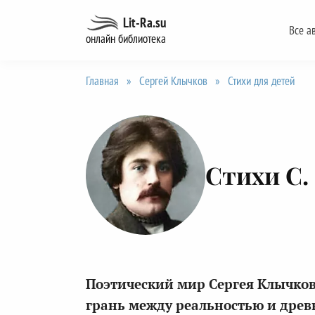
Перейти
Lit-Ra.su
Все а
к
онлайн библиотека
содержанию
Главная
»
Сергей Клычков
»
Стихи для детей
Стихи С.
Поэтический мир Сергея Клычкова
грань между реальностью и дре