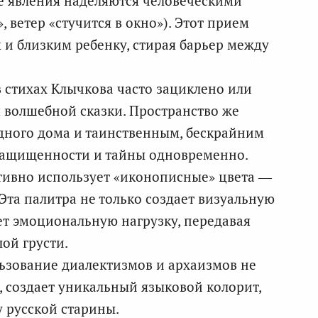
 явления наделяются человеческими
, ветер «стучится в окно»). Этот прием
и близким ребенку, стирая барьер между
 стихах Клычкова часто зациклено или
 волшебной сказки. Пространство же
ного дома и таинственным, бескрайним
 защищенности и тайны одновременно.
тивно использует «иконописные» цвета —
 Эта палитра не только создает визуальную
ет эмоциональную нагрузку, передавая
ой грусти.
зование диалектизмов и архаизмов не
в, создает уникальный языковой колорит,
у русской старины.