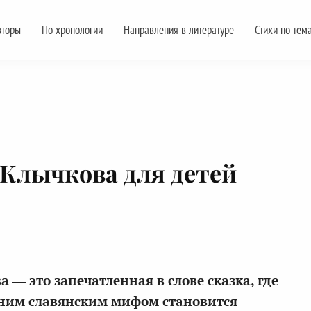
вторы
По хронологии
Направления в литературе
Стихи по тем
 Клычкова для детей
 — это запечатленная в слове сказка, где
вним славянским мифом становится