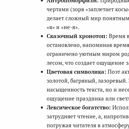
Антропоморфизм:
Природные
чертами (зоря «заплетает косы»
делает сложный мир понятным 
«я» и «не-я».
Сказочный хронотоп:
Время в
остановлено, напоминая время
ограничено уютным миром род
лесом, что создает ощущение
Цветовая символика:
Поэт ак
золотой, багряный, лазоревый.
насыщенность текста, но и нес
ощущение праздника или светл
Лексическое богатство:
Исполь
затрудняет чтение, а, напроти
погружая читателя в атмосфер