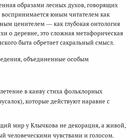
енная образами лесных духов, говорящих
, воспринимается юным читателем как
ным ценителем — как глубокая онтология
ихи о деревне, это сложная метафорическая
янского быта обретает сакральный смысл.
ведения, объединенные особым
летение в канву стиха фольклорных
усалок), которые действуют наравне с
й мир у Клычкова не декорация, а живой,
й человеческими чувствами и голосом.