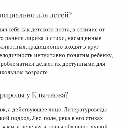
пециально для детей?
л себя как детского поэта, в отличие от
го ранняя лирика и стихи, насыщенные
ивотных, традиционно входят в круг
мелодичность интуитивно понятны ребенку,
проблематики делает их доступными для
кольном возрасте.
природы у Клычкова?
аж, а действующее лицо. Литературоведы
й подход. Лес, поле, река в его стихах
ами, а деревья и травы обладают душой.