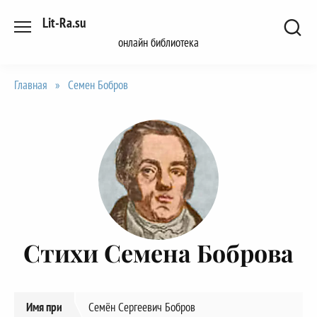
Перейти
Lit-Ra.su
к
онлайн библиотека
содержанию
Главная
»
Семен Бобров
Стихи Семена Боброва
Имя при
Семён Сергеевич Бобров