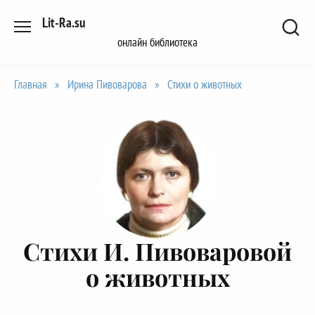
Перейти
Lit-Ra.su
к
онлайн библиотека
содержанию
Главная
»
Ирина Пивоварова
»
Стихи о животных
Стихи И. Пивоваровой
о животных