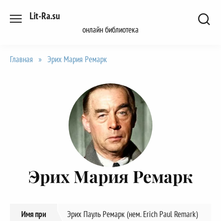
Перейти
Lit-Ra.su
к
онлайн библиотека
содержанию
Главная
»
Эрих Мария Ремарк
Эрих Мария Ремарк
Имя при
Эрих Пауль Ремарк (нем. Erich Paul Remark)