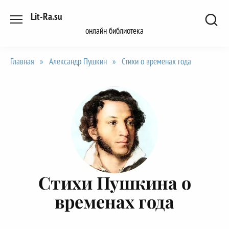
Перейти
Lit-Ra.su
к
онлайн библиотека
содержанию
Главная
»
Александр Пушкин
»
Стихи о временах года
Стихи Пушкина о
временах года